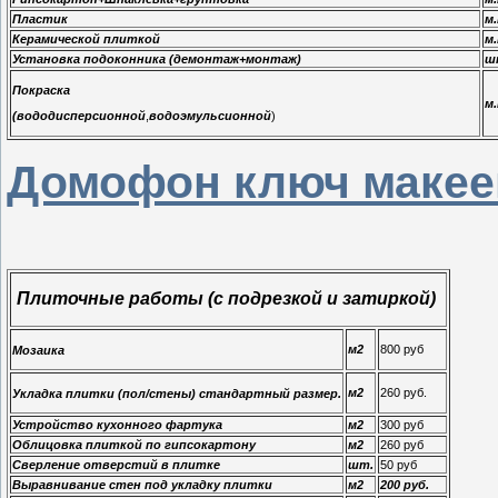
Пластик
м.
Керамической плиткой
м.
Установка подоконника (демонтаж+монтаж)
ш
Покраска
м
(вододисперсионной
,
водоэмульсионной
)
Домофон ключ макее
Плиточные работы (с подрезкой и затиркой)
м2
800 руб
Мозаика
м2
260 руб.
Укладка плитки (пол/стены) стандартный размер.
Устройство кухонного фартука
м2
300 руб
Облицовка плиткой по гипсокартону
м2
260 руб
Сверление отверстий в плитке
шт.
50 руб
Выравнивание стен под укладку плитки
м2
200 руб.