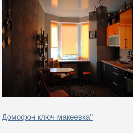
Домофон ключ макеевка''