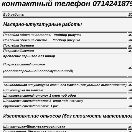
контактный телефон 0714241875
Вид работы
Е
Малярно-штукатурные работы
Поклейка обоев на потолок. /подбор рисунка
м
Поклейка обоев на стены. /подбор рисунка
м
Поклейка багетов
м.
Покраска багетов
м.
Крепление карнизов для штор
Покраска стена/потолок
(вододисперсионной
,
водоэмульсионной
)
Тонкослойная штукатурка стен, без маяков (визуальное выравнивание)
м
Штукатурка по маякам
м
Шпаклевка стена/потолок 2 слоя под обои
м
Шпаклевка стена/потолок 3 слоя под
покраску
грунтовка стена/потолок 1 раз.
м
Изготовление откосов
(без стоимости материалов
Штукатурка+Шпаклевка+грунтовка
м.
Гипсокартон+Шпаклевка+грунтовка
м.