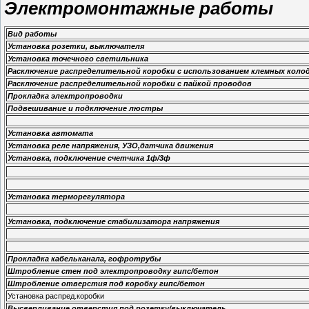
Электромонтажные работы
Вид работы
Установка розетки, выключателя
Установка точечного светильника
Расключение распределительной коробки с использованием клемных коло
Расключение распределительной коробки с пайкой проводов
Прокладка электропроводки
Подвешивание и подключение люстры
Установка автомата
Установка реле напряжения, УЗО,датчика движения
Установка, подключение счетчика 1ф/3ф
Установка терморегулятора
Установка, подключение стабилизатора напряжения
Прокладка кабельканала, гофротрубы
Штробление стен под электропроводку гипс/бетон
Штробление отверстия под коробку гипс/бетон
Установка распред.коробки
Высверливание отверстия под розетку/выключатель